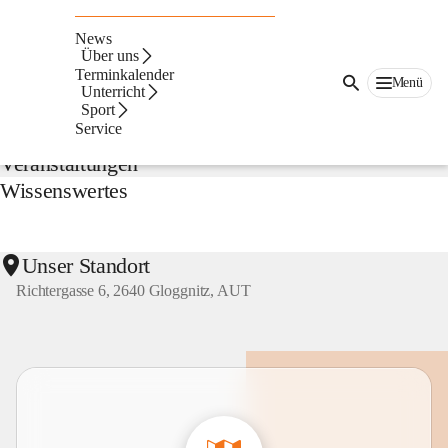
NMS
Gloggnitz
News
Suche
Über uns
nach
Terminkalender
Menü
Inhalten
Unterricht
Aktuelles
und
Sport
mehr...
Service
Veranstaltungen
Wissenswertes
Unser Standort
Richtergasse 6, 2640 Gloggnitz, AUT