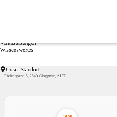
NMS
Gloggnitz
Suche
nach
Inhalten
Aktuelles
und
mehr...
Veranstaltungen
Wissenswertes
Unser Standort
Richtergasse 6, 2640 Gloggnitz, AUT