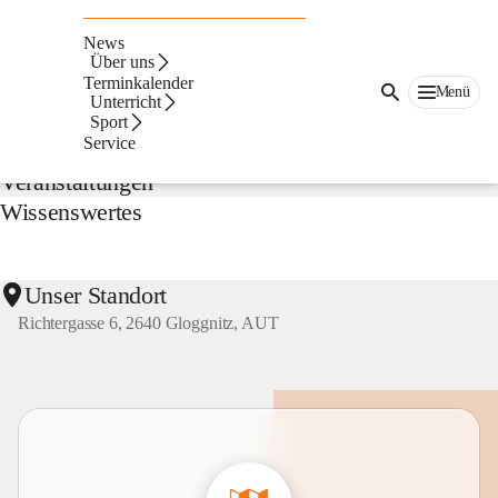
NMS
Gloggnitz
News
Suche
Über uns
nach
Terminkalender
Menü
Inhalten
Unterricht
Aktuelles
und
Sport
mehr...
Service
Veranstaltungen
Wissenswertes
Unser Standort
Richtergasse 6, 2640 Gloggnitz, AUT