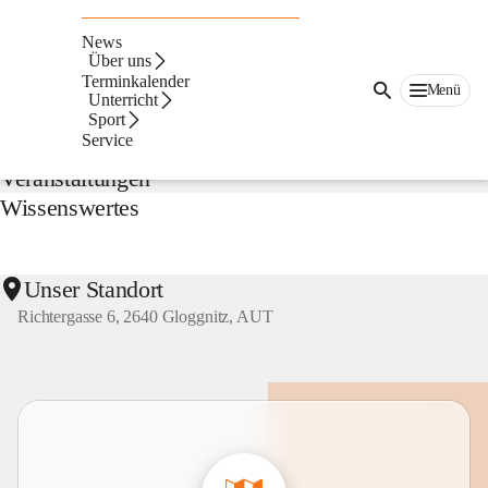
NMS
Gloggnitz
News
Suche
Über uns
nach
Terminkalender
Menü
Inhalten
Unterricht
Aktuelles
und
Sport
mehr...
Service
Veranstaltungen
Wissenswertes
Unser Standort
Richtergasse 6, 2640 Gloggnitz, AUT