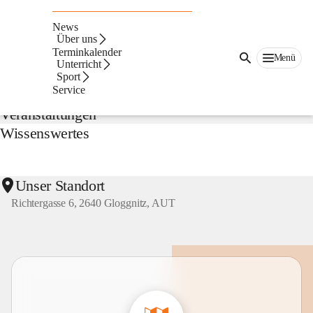
NMS
Gloggnitz
News
Suche
Über uns
nach
Terminkalender
Menü
Inhalten
Unterricht
Aktuelles
und
Sport
mehr...
Service
Veranstaltungen
Wissenswertes
Unser Standort
Richtergasse 6, 2640 Gloggnitz, AUT