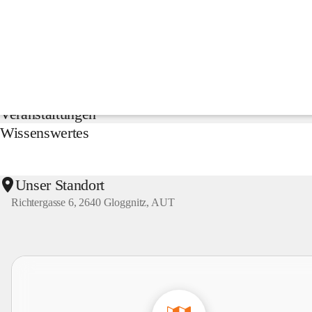
NMS
Gloggnitz
Suche
nach
Inhalten
Aktuelles
und
mehr...
Veranstaltungen
Wissenswertes
Unser Standort
Richtergasse 6, 2640 Gloggnitz, AUT