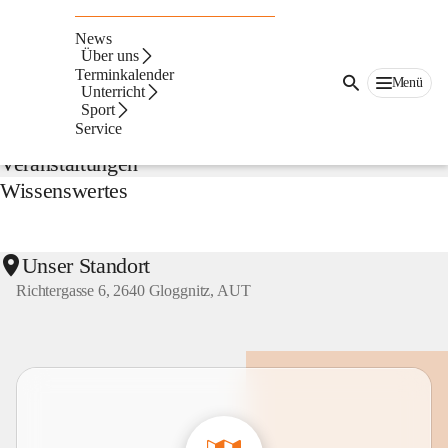
NMS
Gloggnitz
News
Suche
Über uns
nach
Terminkalender
Menü
Inhalten
Unterricht
Aktuelles
und
Sport
mehr...
Service
Veranstaltungen
Wissenswertes
Unser Standort
Richtergasse 6, 2640 Gloggnitz, AUT