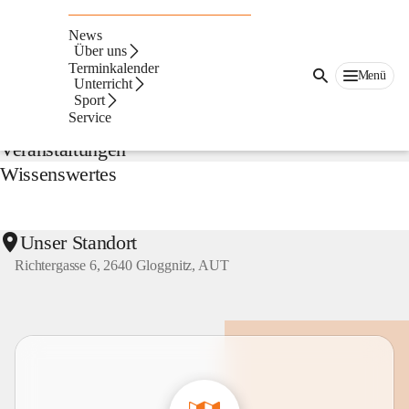
NMS
Gloggnitz
News
Suche
Über uns
nach
Terminkalender
Menü
Inhalten
Unterricht
Aktuelles
und
Sport
mehr...
Service
Veranstaltungen
Wissenswertes
Unser Standort
Richtergasse 6, 2640 Gloggnitz, AUT