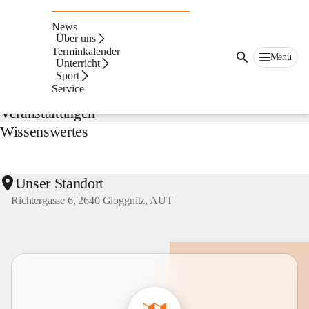
NMS
Gloggnitz
News
Suche
Über uns
nach
Terminkalender
Menü
Inhalten
Unterricht
Aktuelles
und
Sport
mehr...
Service
Veranstaltungen
Wissenswertes
Unser Standort
Richtergasse 6, 2640 Gloggnitz, AUT