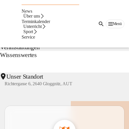
NMS
Gloggnitz
News
Suche
Über uns
nach
Terminkalender
Menü
Inhalten
Unterricht
Aktuelles
und
Sport
mehr...
Service
Veranstaltungen
Wissenswertes
Unser Standort
Richtergasse 6, 2640 Gloggnitz, AUT