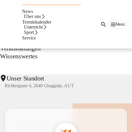
NMS
Gloggnitz
News
Suche
Über uns
nach
Terminkalender
Menü
Inhalten
Unterricht
Aktuelles
und
Sport
mehr...
Service
Veranstaltungen
Wissenswertes
Unser Standort
Richtergasse 6, 2640 Gloggnitz, AUT