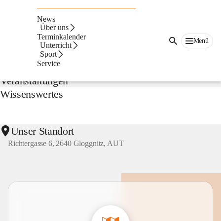
NMS
Gloggnitz
News
Suche
Über uns
nach
Terminkalender
Menü
Inhalten
Unterricht
Aktuelles
und
Sport
mehr...
Service
Veranstaltungen
Wissenswertes
Unser Standort
Richtergasse 6, 2640 Gloggnitz, AUT