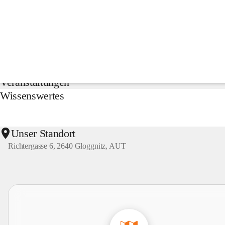
NMS
Gloggnitz
Suche
nach
Inhalten
Aktuelles
und
mehr...
Veranstaltungen
Wissenswertes
Unser Standort
Richtergasse 6, 2640 Gloggnitz, AUT