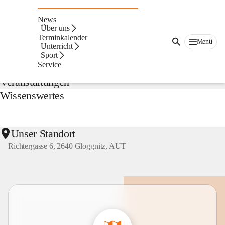
NMS
Gloggnitz
News
Suche
Über uns
nach
Terminkalender
Menü
Inhalten
Unterricht
Aktuelles
und
Sport
mehr...
Service
Veranstaltungen
Wissenswertes
Unser Standort
Richtergasse 6, 2640 Gloggnitz, AUT