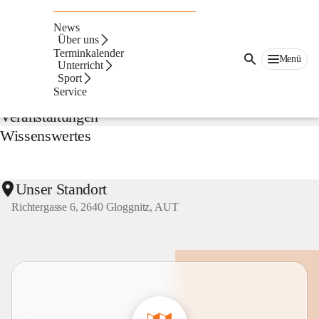
NMS
Gloggnitz
News
Suche
Über uns
nach
Terminkalender
Menü
Inhalten
Unterricht
Aktuelles
und
Sport
mehr...
Service
Veranstaltungen
Wissenswertes
Unser Standort
Richtergasse 6, 2640 Gloggnitz, AUT