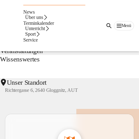
NMS
Gloggnitz
News
Suche
Über uns
nach
Terminkalender
Menü
Inhalten
Unterricht
Aktuelles
und
Sport
mehr...
Service
Veranstaltungen
Wissenswertes
Unser Standort
Richtergasse 6, 2640 Gloggnitz, AUT