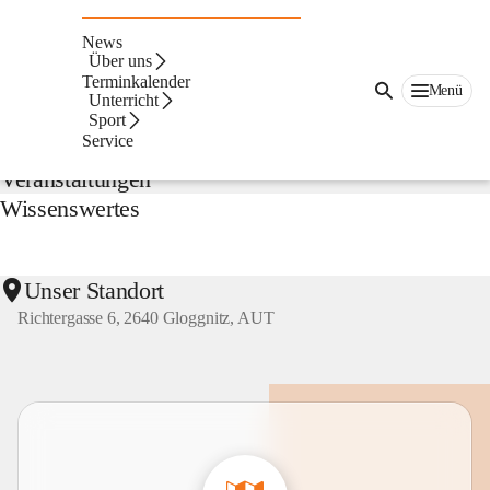
NMS
Gloggnitz
News
Suche
Über uns
nach
Terminkalender
Menü
Inhalten
Unterricht
Aktuelles
und
Sport
mehr...
Service
Veranstaltungen
Wissenswertes
Unser Standort
Richtergasse 6, 2640 Gloggnitz, AUT