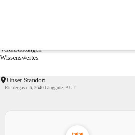
NMS
Gloggnitz
Suche
nach
Inhalten
Aktuelles
und
mehr...
Veranstaltungen
Wissenswertes
Unser Standort
Richtergasse 6, 2640 Gloggnitz, AUT