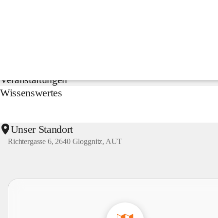
NMS
Gloggnitz
Suche
nach
Inhalten
Aktuelles
und
mehr...
Veranstaltungen
Wissenswertes
Unser Standort
Richtergasse 6, 2640 Gloggnitz, AUT