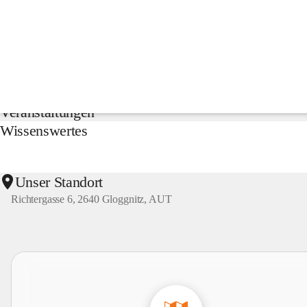
NMS
Gloggnitz
Suche
nach
Inhalten
Aktuelles
und
mehr...
Veranstaltungen
Wissenswertes
Unser Standort
Richtergasse 6, 2640 Gloggnitz, AUT