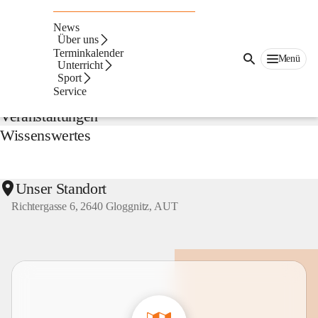
NMS
Gloggnitz
News
Suche
Über uns
nach
Terminkalender
Menü
Inhalten
Unterricht
Aktuelles
und
Sport
mehr...
Service
Veranstaltungen
Wissenswertes
Unser Standort
Richtergasse 6, 2640 Gloggnitz, AUT