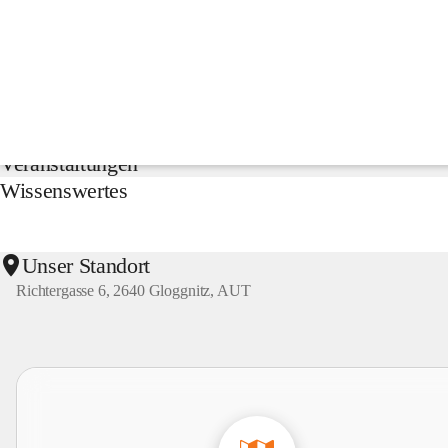
NMS
Gloggnitz
Suche
nach
Inhalten
Aktuelles
und
mehr...
Veranstaltungen
Wissenswertes
Unser Standort
Richtergasse 6, 2640 Gloggnitz, AUT