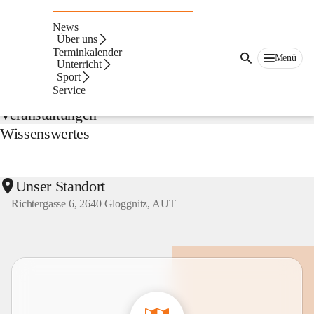
NMS
Gloggnitz
News
Suche
Über uns
nach
Terminkalender
Menü
Inhalten
Unterricht
Aktuelles
und
Sport
mehr...
Service
Veranstaltungen
Wissenswertes
Unser Standort
Richtergasse 6, 2640 Gloggnitz, AUT