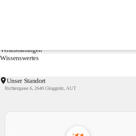
NMS
Gloggnitz
Suche
nach
Inhalten
Aktuelles
und
mehr...
Veranstaltungen
Wissenswertes
Unser Standort
Richtergasse 6, 2640 Gloggnitz, AUT