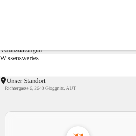
NMS
Gloggnitz
Suche
nach
Inhalten
Aktuelles
und
mehr...
Veranstaltungen
Wissenswertes
Unser Standort
Richtergasse 6, 2640 Gloggnitz, AUT