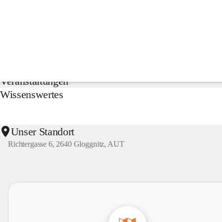
NMS
Gloggnitz
Suche
nach
Inhalten
Aktuelles
und
mehr...
Veranstaltungen
Wissenswertes
Unser Standort
Richtergasse 6, 2640 Gloggnitz, AUT