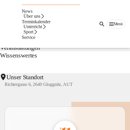
NMS
Gloggnitz
News
Suche
Über uns
nach
Terminkalender
Menü
Inhalten
Unterricht
Aktuelles
und
Sport
mehr...
Service
Veranstaltungen
Wissenswertes
Unser Standort
Richtergasse 6, 2640 Gloggnitz, AUT