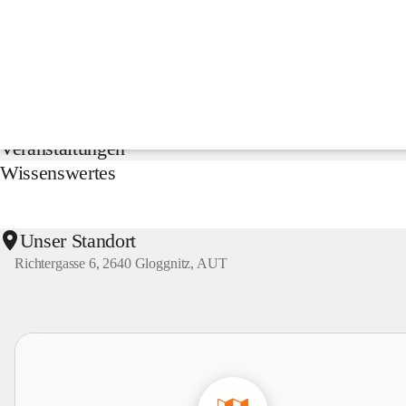
NMS
Gloggnitz
Suche
nach
Inhalten
Aktuelles
und
mehr...
Veranstaltungen
Wissenswertes
Unser Standort
Richtergasse 6, 2640 Gloggnitz, AUT