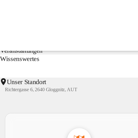
NMS
Gloggnitz
Suche
nach
Inhalten
Aktuelles
und
mehr...
Veranstaltungen
Wissenswertes
Unser Standort
Richtergasse 6, 2640 Gloggnitz, AUT