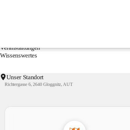
NMS
Gloggnitz
Suche
nach
Inhalten
Aktuelles
und
mehr...
Veranstaltungen
Wissenswertes
Unser Standort
Richtergasse 6, 2640 Gloggnitz, AUT