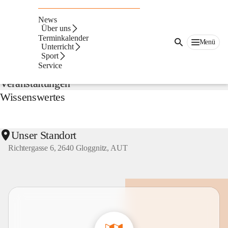
NMS
Gloggnitz
News
Suche
Über uns
nach
Terminkalender
Menü
Inhalten
Unterricht
Aktuelles
und
Sport
mehr...
Service
Veranstaltungen
Wissenswertes
Unser Standort
Richtergasse 6, 2640 Gloggnitz, AUT