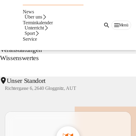
NMS
Gloggnitz
News
Suche
Über uns
nach
Terminkalender
Menü
Inhalten
Unterricht
Aktuelles
und
Sport
mehr...
Service
Veranstaltungen
Wissenswertes
Unser Standort
Richtergasse 6, 2640 Gloggnitz, AUT