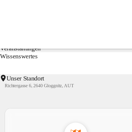
NMS
Gloggnitz
Suche
nach
Inhalten
Aktuelles
und
mehr...
Veranstaltungen
Wissenswertes
Unser Standort
Richtergasse 6, 2640 Gloggnitz, AUT