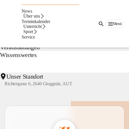
NMS
Gloggnitz
News
Suche
Über uns
nach
Terminkalender
Menü
Inhalten
Unterricht
Aktuelles
und
Sport
mehr...
Service
Veranstaltungen
Wissenswertes
Unser Standort
Richtergasse 6, 2640 Gloggnitz, AUT