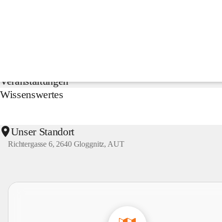
NMS
Gloggnitz
Suche
nach
Inhalten
Aktuelles
und
mehr...
Veranstaltungen
Wissenswertes
Unser Standort
Richtergasse 6, 2640 Gloggnitz, AUT