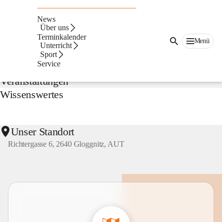
NMS
Gloggnitz
News
Suche
Über uns
nach
Terminkalender
Menü
Inhalten
Unterricht
Aktuelles
und
Sport
mehr...
Service
Veranstaltungen
Wissenswertes
Unser Standort
Richtergasse 6, 2640 Gloggnitz, AUT