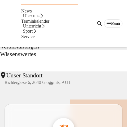
NMS
Gloggnitz
News
Suche
Über uns
nach
Terminkalender
Menü
Inhalten
Unterricht
Aktuelles
und
Sport
mehr...
Service
Veranstaltungen
Wissenswertes
Unser Standort
Richtergasse 6, 2640 Gloggnitz, AUT