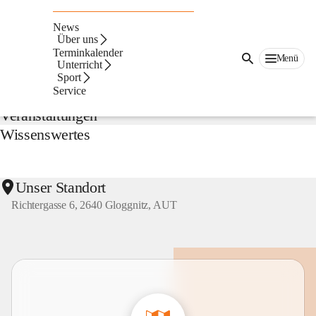
NMS
Gloggnitz
News
Suche
Über uns
nach
Terminkalender
Menü
Inhalten
Unterricht
Aktuelles
und
Sport
mehr...
Service
Veranstaltungen
Wissenswertes
Unser Standort
Richtergasse 6, 2640 Gloggnitz, AUT