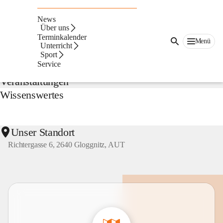
NMS
Gloggnitz
News
Suche
Über uns
nach
Terminkalender
Menü
Inhalten
Unterricht
Aktuelles
und
Sport
mehr...
Service
Veranstaltungen
Wissenswertes
Unser Standort
Richtergasse 6, 2640 Gloggnitz, AUT