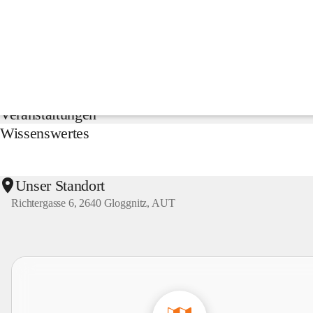
NMS
Gloggnitz
Suche
nach
Inhalten
Aktuelles
und
mehr...
Veranstaltungen
Wissenswertes
Unser Standort
Richtergasse 6, 2640 Gloggnitz, AUT