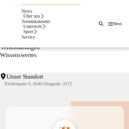
NMS
Gloggnitz
News
Suche
Über uns
nach
Terminkalender
Menü
Inhalten
Unterricht
Aktuelles
und
Sport
mehr...
Service
Veranstaltungen
Wissenswertes
Unser Standort
Richtergasse 6, 2640 Gloggnitz, AUT