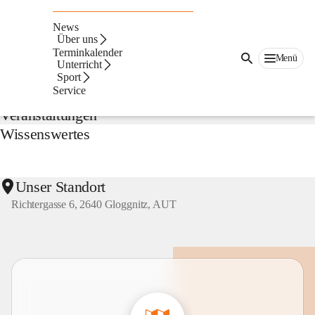
NMS
Gloggnitz
News
Suche
Über uns
nach
Terminkalender
Menü
Inhalten
Unterricht
Aktuelles
und
Sport
mehr...
Service
Veranstaltungen
Wissenswertes
Unser Standort
Richtergasse 6, 2640 Gloggnitz, AUT