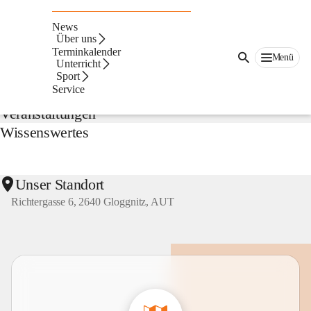
NMS
Gloggnitz
News
Suche
Über uns
nach
Terminkalender
Menü
Inhalten
Unterricht
Aktuelles
und
Sport
mehr...
Service
Veranstaltungen
Wissenswertes
Unser Standort
Richtergasse 6, 2640 Gloggnitz, AUT