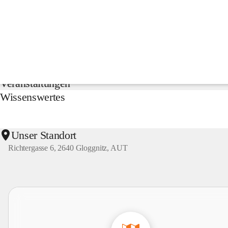
NMS
Gloggnitz
Suche
nach
Inhalten
Aktuelles
und
mehr...
Veranstaltungen
Wissenswertes
Unser Standort
Richtergasse 6, 2640 Gloggnitz, AUT