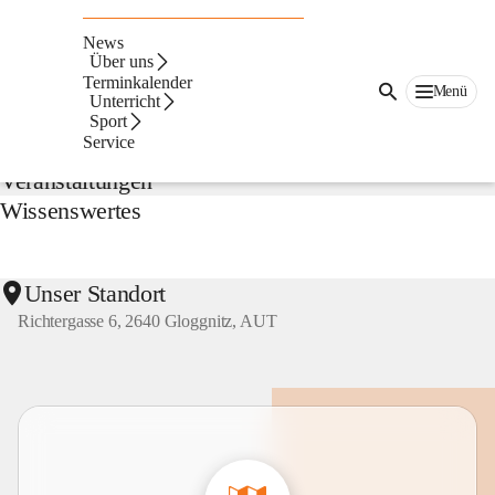
NMS
Gloggnitz
News
Suche
Über uns
nach
Terminkalender
Menü
Inhalten
Unterricht
Aktuelles
und
Sport
mehr...
Service
Veranstaltungen
Wissenswertes
Unser Standort
Richtergasse 6, 2640 Gloggnitz, AUT